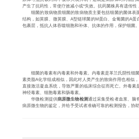
产生了抗药性，常使疗效减小或*失效。抗药菌株具有遗传性
细菌的致病物质细菌的致病物质主要包括细菌的菌体表面结
结构，如荚膜、微荚膜、A型链球菌的M蛋白、金葡菌的A
包裹层，抵抗人体吞噬细胞和补体、抗体的作用，保护细菌。
细菌的毒素有内毒素和外毒素。内毒素是革兰氏阴性细菌细
素类脂A化学组成相似，因此对人类产生的致病作用也相似，
直接激活凝血系统，导致严重的临床综合征而死亡。外毒素
神经毒素、细胞毒素和肠毒素。
华微检测提供
病原微生物检测
通过采集受检者血浆、脑
病原微生物的鉴定，并给予受试者准确可靠的检测报告，协