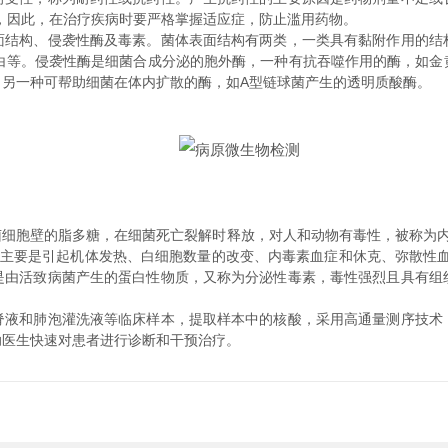
，因此，在治疗疾病时要严格掌握适应症，防止滥用药物。
构、侵袭性酶及毒素。菌体表面结构有两类，一类具有黏附作用的结
蛋白等。侵袭性酶是细菌合成分泌的胞外酶，一种有抗吞噬作用的酶，如金
另一种可帮助细菌在体内扩散的酶，如A型链球菌产生的透明质酸酶。
胞壁的脂多糖，在细菌死亡裂解时释放，对人和动物有毒性，被称为内
主要是引起机体发热、白细胞数量的改变、内毒素血症和休克、弥散性血管
是由活致病菌产生的蛋白性物质，又称为分泌性毒素，毒性强烈且具有组
脊液和肺泡灌洗液等临床样本，提取样本中的核酸，采用高通量测序技术
助医生快速对患者进行诊断和干预治疗。