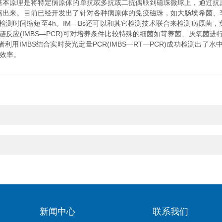
原理是将特定病原体的单抗或多抗或二抗偶联到磁珠微球上，通过抗
离出来。目前已经开发出了针对各种病原体的免疫磁珠，如大肠埃希菌、
，检测时间缩短至4h。IM—Bs还可以和其它检测技术联合来检测病原菌
S结合聚合酶链反应(IMBS—PCR)可对培养条件比较特殊的细菌如苛养菌、厌氧
究者利用IMBS结合实时荧光定量PCR(IMBS—RT—PCR)成功检测出
测效率。
新闻中心
联系我们