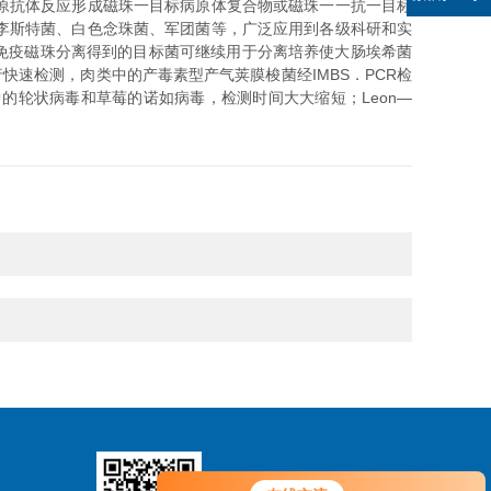
原抗体反应形成磁珠一目标病原体复合物或磁珠一一抗一目标
李斯特菌、白色念珠菌、军团菌等，广泛应用到各级科研和实
，免疫磁珠分离得到的目标菌可继续用于分离培养使大肠埃希菌
菌进行快速检测，肉类中的产毒素型产气荚膜梭菌经IMBS．PCR检
了水中的轮状病毒和草莓的诺如病毒，检测时间大大缩短；Leon—