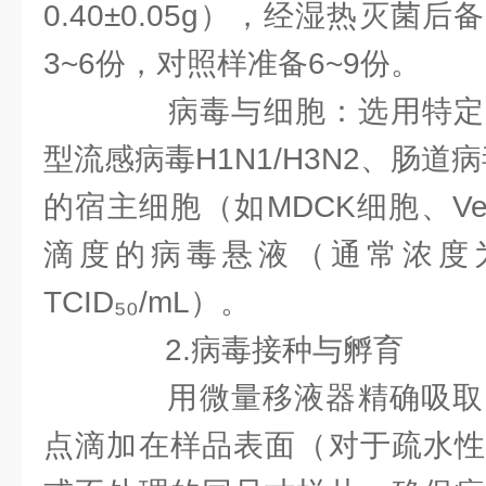
0.40±0.05g），经湿热灭菌
3~6份，对照样准备6~9份。
病毒与细胞：选用特定
型流感病毒H1N1/H3N2、肠道
的宿主细胞（如MDCK细胞、V
滴度的病毒悬液（通常浓度为10⁵
TCID₅₀/mL）。
2.病毒接种与孵育
用微量移液器精确吸取0.
点滴加在样品表面（对于疏水性