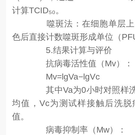
计算TCID₅₀。
噬斑法：在细胞单层上
色后直接计数噬斑形成单位（PF
5.结果计算与评价
抗病毒活性值（Mv）：
Mv=lgVa−lgVc
其中Va为0小时对照样洗
均值，Vc为测试样接触后洗脱
值。
病毒抑制率（Mw）：