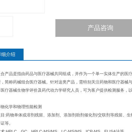
产品咨询
详细介绍
组合产品是指由药品与医疗器械共同组成，并作为一个单一实体生产的医
理，简称药械组合医疗器械。针对这类产品，需特别关注药物和医疗器械
、医疗器械生物学评价及药代动力学研究人员，可为客户提供检测服务，
药物化学和物理性能检测
项目:药物单体或溶剂残留、添加剂、添加剂助剂催化剂/交联剂等残留、生
验证等。
:HPLC、GC、HPLC-MS/MS、LC-MS/MS、ICP-MS、ELISA法等