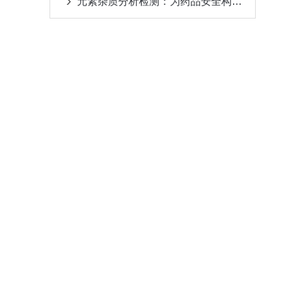
元素杂质分析检测：为药品安全构筑坚实“防火墙”