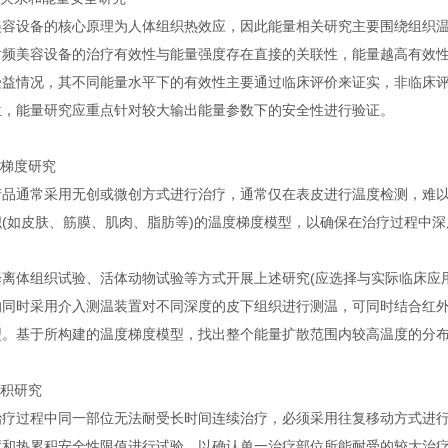
美容设备的核心原理为人体组织热效应，因此能量相关研究主要围绕组织
射频美容设备的治疗有效性与能量强度存在直接的关联性，能量越高有效
受益情况，其不同能量水平下的有效性主要通过临床评价来证实，非临床
位，能量研究应重点针对较大输出能量参数下的安全性进行验证。
度梯度研究
产品通常采用无创或微创方式进行治疗，通常仅在表皮进行温度检测，难
织(如皮肤、筋膜、肌肉、脂肪等)的温度梯度模型，以确保在治疗过程中
择离体组织试验、活体动物试验等方式开展上述研究(应选择与实际临床应
的同时采用介入测温装置对不同深度的皮下组织进行测温，可同时结合红
型。基于所构建的温度梯度模型，找出整个能量扩散范围内较高温度的分
累积研究
治疗过程中同一部位无法耐受长时间连续治疗，必须采用往复移动方式进
度和热累积安全性限值进行试验，以确认单一治疗部位所能耐受的较大治