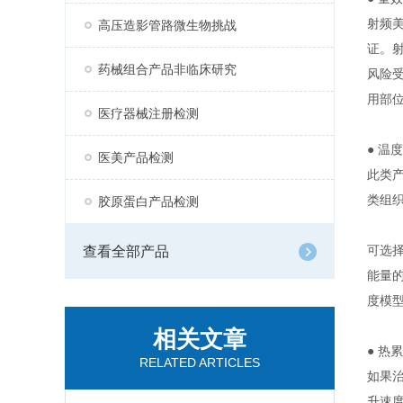
射频
高压造影管路微生物挑战
证。
药械组合产品非临床研究
风险
用部
医疗器械注册检测
● 温
医美产品检测
此类
类组
胶原蛋白产品检测
可选
查看全部产品
能量
度模
相关文章
● 热
RELATED ARTICLES
如果
升速